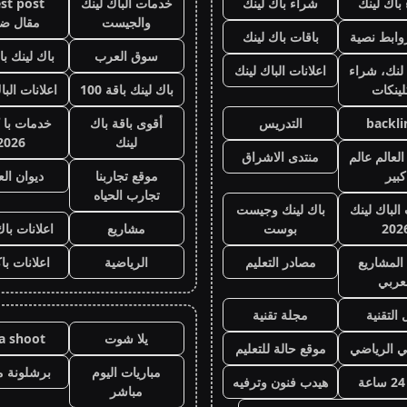
باك لينك
شراء باك لينك
خدمات الباك لينك
st post
والجيست
مقال ض
وابط نصية
باقات باك لينك
سوق العرب
باك لينك باقة
لنك، شراء
اعلانات الباك لينك
لينكات
باك لينك باقة 100
اعلانات البا
backli
التدريس
أقوى باقة باك
خدمات با 
لينك
2026
لعالم عالم
منتدى الاشراق
كبير
موقع تجاربنا
ديوان ال
تجارب الحياه
 الباك لينك
باك لينك وجيست
202
بوست
مشاريع
اعلانات باك
المشاريع
مصادر التعليم
الرياضية
اعلانات با
عربي
 التقنية
مجلة تقنية
يلا شوت
la shoot
ي الرياضي
موقع حالة للتعليم
مباريات اليوم
برشلونة م
هيدب فنون وترفيه
مباشر