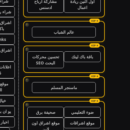
شراء 
اول اثنين ريادة
مشاركة ارباح
اعمال
ادسنس
شراء ر
اشراق 
!
باك
عالم الشباب
nks
!
اشراق ا
باقة باك لينك
تحسين محركات
البحث SEO
اعلانات
6
!
موقع 
ماسنجر المسلم
ال
خيال
!
يو ان ب
ضوء التعليمي
صحيفة برق
اخبار 24 ساعة
موقع اشراقات
موقع اشراق اون
لاين