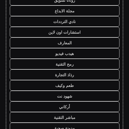
روتانا تسويق
مجلة الابداع
نادي الترددات
استشارات اون لاين
المعارف
هيدب فيديو
رمح التقنية
رذاذ التجارة
طعم وكيف
شهود نت
أركاني
مباشر التقنية
مدونة صحبة