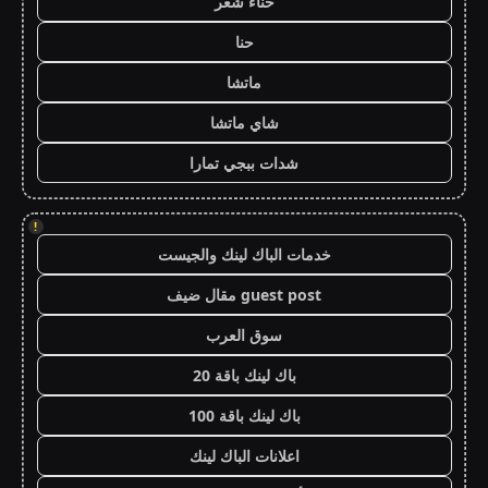
حناء شعر
حنا
ماتشا
شاي ماتشا
شدات ببجي تمارا
!
خدمات الباك لينك والجيست
guest post مقال ضيف
سوق العرب
باك لينك باقة 20
باك لينك باقة 100
اعلانات الباك لينك