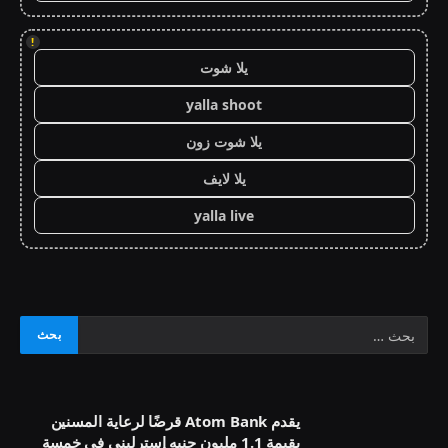
!
يلا شوت
yalla shoot
يلا شوت زون
يلا لايف
yalla live
يقدم Atom Bank قرضًا لرعاية المسنين
بقيمة 1.1 مليون جنيه إسترليني في خمسة