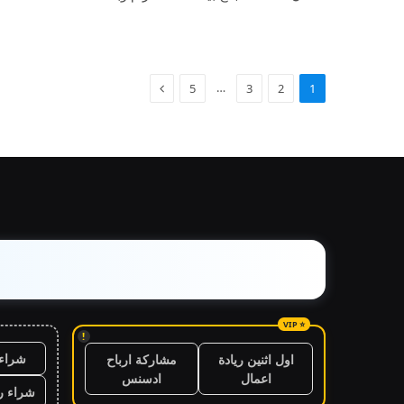
…
5
3
2
1
!
شراء 
اول اثنين ريادة
مشاركة ارباح
اعمال
ادسنس
شراء ر