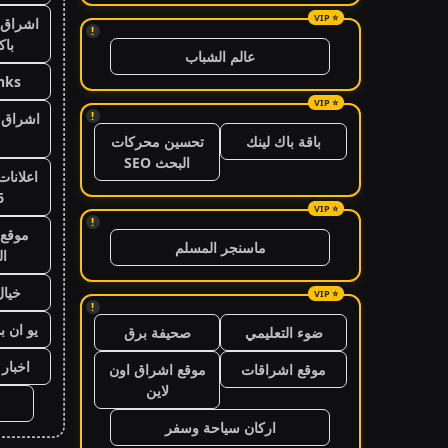
اشراق 
!
باك
عالم الشباب
nks
!
اشراق ا
باقة باك لينك
تحسين محركات
البحث SEO
اعلانات
6
!
موقع 
ماسنجر المسلم
ال
خيال
!
يو ان ب
ضوء التعليمي
صحيفة برق
اخبار 24 ساعة
موقع اشراقات
موقع اشراق اون
لاين
اركان سياحة وسفر