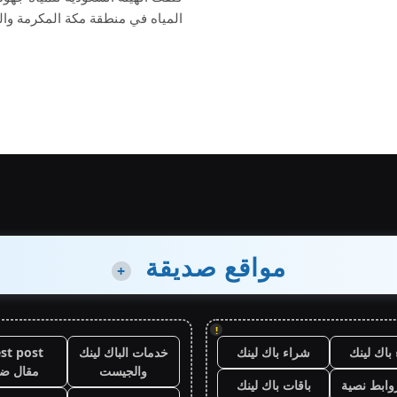
المياه في منطقة مكة المكرمة و
مواقع صديقة
+
!
باك لينك
شراء باك لينك
خدمات الباك لينك
st post
والجيست
مقال ض
وابط نصية
باقات باك لينك