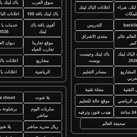
سوق العرب
باك لينك باقة
لنك، شراء
اعلانات الباك لينك
لينكات
باك لينك باقة 100
اعلانات البا
backli
التدريس
أقوى باقة باك
خدمات با 
لينك
2026
لعالم عالم
منتدى الاشراق
كبير
موقع تجاربنا
ديوان ال
تجارب الحياه
 الباك لينك
باك لينك وجيست
202
بوست
مشاريع
اعلانات باك
المشاريع
مصادر التعليم
الرياضية
اعلانات با
عربي
 التقنية
مجلة تقنية
يلا شوت
la shoot
ي الرياضي
موقع حالة للتعليم
مباريات اليوم
برشلونة م
هيدب فنون وترفيه
مباشر
صحيفة العالم
ريال مدريد مباشر
يلا شو