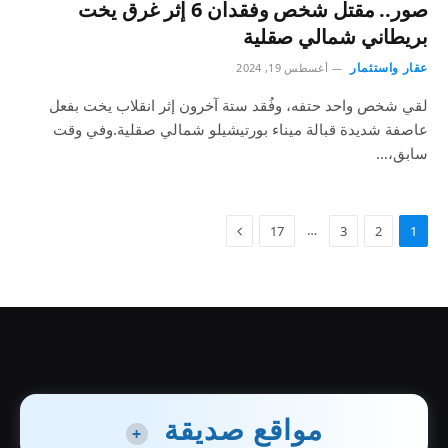
صور.. مقتل شخص وفقدان 6 إثر غرق يخت
بريطاني شمالي صقلية
عقار واستثمار
أغسطس 19, 2024
لقي شخص واحد حتفه، وفُقد ستة آخرون إثر انقلاب يخت بفعل
عاصفة شديدة قبالة ميناء بورتيشيلو شمالي صقلية.وفي وقت
سابق،…
…
17
3
2
1
مواقع صديقة
+