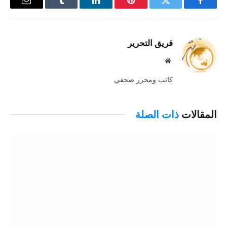
فيسبوك
تويتر
بينتيريست
لينكدإن
Tumblr
البريد
الإلكترو
فريق التحرير
موقع
الويب
كاتب ومحرر صحفي
المقالات
ذات الصلة