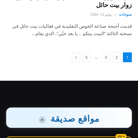
زوار بيت حائل
منوعات
يوليو 12, 2024
قدمت أجنحة صناعة الخوص التقليدية في فعاليات بيت حائل في
نسخته الثالثة “البيت ‏بيتكم .. يا بعد حيّي”، الذي يقام…
…
5
3
2
1
مواقع صديقة
+