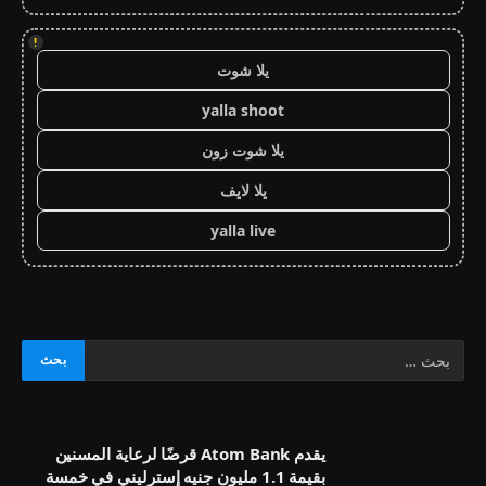
!
يلا شوت
yalla shoot
يلا شوت زون
يلا لايف
yalla live
يقدم Atom Bank قرضًا لرعاية المسنين
بقيمة 1.1 مليون جنيه إسترليني في خمسة