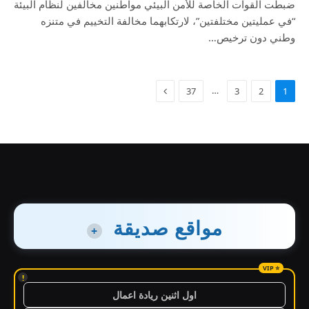
ضبطت القوات الخاصة للأمن البيئي مواطنين مخالفين لنظام البيئة
“في عمليتين مختلفتين”، لارتكابهما مخالفة التخييم في متنزه
وطني دون ترخيص…
…
37
3
2
1
مواقع صديقة
+
!
اول اثنين ريادة اعمال