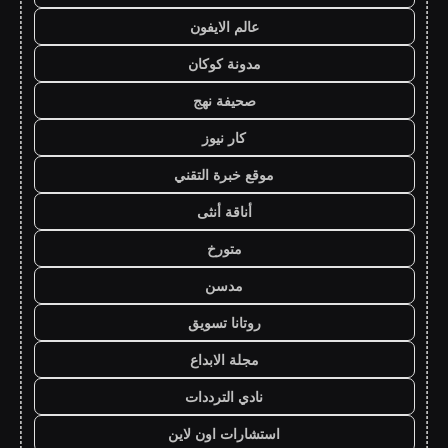
عالم الايفون
مدونة كوكان
صحيفة نهج
كار نيوز
موقع خبرة التقني
أناقة أنثى
متورخ
مدسن
روتانا تسويق
مجلة الابداع
نادي الترددات
استشارات اون لاين