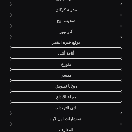
مدونة كوكان
صحيفة نهج
كار نيوز
موقع خبرة التقني
أناقة أنثى
متورخ
مدسن
روتانا تسويق
مجلة الابداع
نادي الترددات
استشارات اون لاين
المعارف