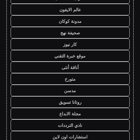
عالم الايفون
مدونة كوكان
صحيفة نهج
كار نيوز
موقع خبرة التقني
أناقة أنثى
متورخ
مدسن
روتانا تسويق
مجلة الابداع
نادي الترددات
استشارات اون لاين