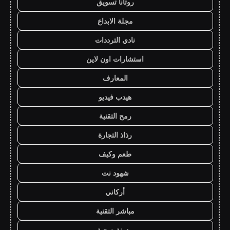
روتانا تسويق
مجلة الابداع
نادي الترددات
استشارات اون لاين
المعارف
هيدب فيديو
رمح التقنية
رذاذ التجارة
طعم وكيف
شهود نت
أركاني
مباشر التقنية
مدونة صحبة