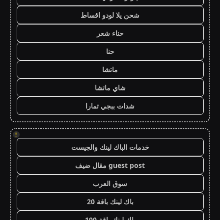
شحن يلا لودو اقساط
حناء شعر
حنا
ماتشا
شاي ماتشا
شدات ببجي تمارا
!
خدمات الباك لينك والجيست
guest post مقال ضيف
سوق العرب
باك لينك باقة 20
باك لينك باقة 100