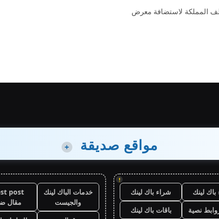
 ملف المملكة لاستضافة معرض
مواقع صديقة
+
!
باك لينك
شراء باك لينك
خدمات الباك لينك
st post
والجيست
مقال ض
وابط نصية
باقات باك لينك