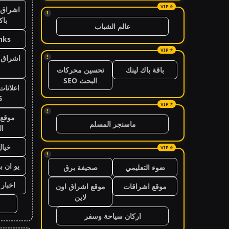
اشراق 
!
باك
عالم الشباب
nks
!
اشراق ا
باقة باك لينك
تحسين محركات
البحث SEO
اعلانات
6
!
موقع 
ماسنجر المسلم
ال
خيال
!
يو ان ب
ضوء التعليمي
صحيفة برق
اخبار 24 ساعة
موقع اشراقات
موقع اشراق اون
لاين
اركان سياحة وسفر