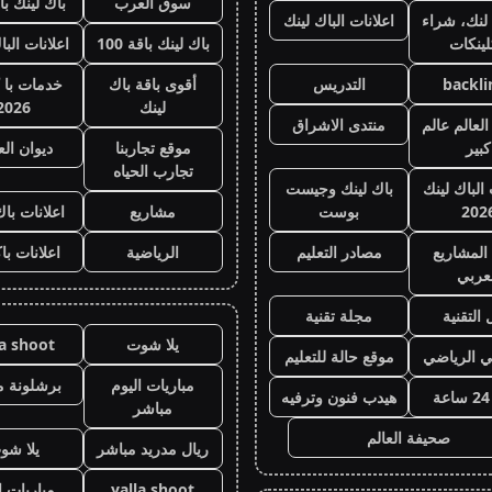
سوق العرب
باك لينك باقة
لنك، شراء
اعلانات الباك لينك
لينكات
باك لينك باقة 100
اعلانات البا
backli
التدريس
أقوى باقة باك
خدمات با 
لينك
2026
لعالم عالم
منتدى الاشراق
كبير
موقع تجاربنا
ديوان ال
تجارب الحياه
 الباك لينك
باك لينك وجيست
202
بوست
مشاريع
اعلانات باك
المشاريع
مصادر التعليم
الرياضية
اعلانات با
عربي
 التقنية
مجلة تقنية
يلا شوت
la shoot
ي الرياضي
موقع حالة للتعليم
مباريات اليوم
برشلونة م
هيدب فنون وترفيه
مباشر
صحيفة العالم
ريال مدريد مباشر
يلا شو
yalla shoot
مباريات ا