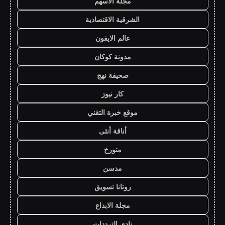
مجلة الاسهم
الشرقية الاقتصادية
عالم الايفون
مدونة كوكان
صحيفة نهج
كار نيوز
موقع خبرة التقني
أناقة أنثى
متورخ
مدسن
روتانا تسويق
مجلة الابداع
نادي الترددات