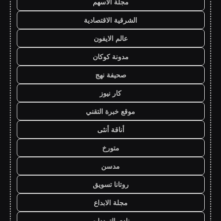
مجلة الاسهم
الشرقية الاقتصادية
عالم الايفون
مدونة كوكان
صحيفة نهج
كار نيوز
موقع خبرة التقني
أناقة أنثى
متورخ
مدسن
روتانا تسويق
مجلة الابداع
نادي الترددات