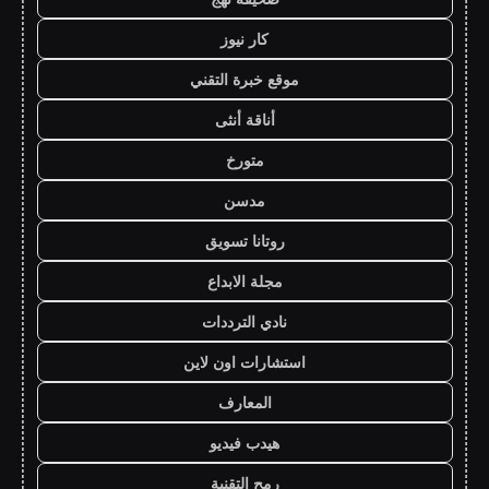
كار نيوز
موقع خبرة التقني
أناقة أنثى
متورخ
مدسن
روتانا تسويق
مجلة الابداع
نادي الترددات
استشارات اون لاين
المعارف
هيدب فيديو
رمح التقنية