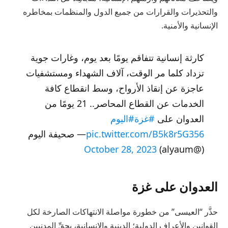
والتحذيرات والقرارات من جميع الدول والمنظمات بمخاطره
الإنسانية والأمنية.
كارثة إنسانية تتفاقم يومًا بعد يوم، وغارات جوية
تزداد كلما مر الوقت، آلاف الشهداء ومستشفيات
عاجزة عن إنقاذ الأرواح، وسط انقطاع كافة
الخدمات عن القطاع المحاصر.. 21 يومًا من
العدوان على
#غزة
#اليوم
pic.twitter.com/B5k8r5G356
— صحيفة اليوم
October 28, 2023
(@alyaum)
العدوان على غزة
حذَّر “العيسى” من خطورة مواصلة الانتهاكات الصارخة لكل
القوانين والأعراف الدولية؛ الدينية والإنسانية، بحقِّ المدنيين