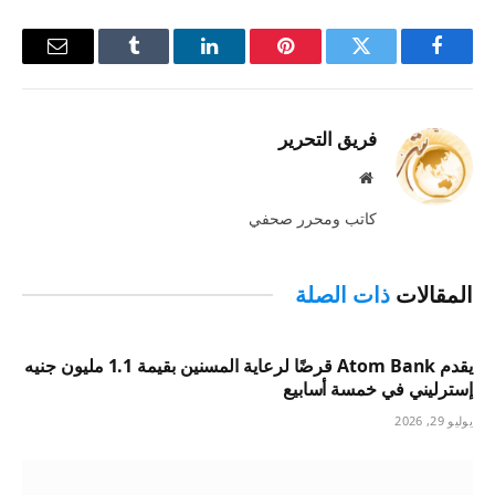
فيسبوك
تويتر
بينتيريست
لينكدإن
Tumblr
البريد
الإلكترو
فريق التحرير
موقع
الويب
كاتب ومحرر صحفي
المقالات
ذات الصلة
يقدم Atom Bank قرضًا لرعاية المسنين بقيمة 1.1 مليون جنيه
إسترليني في خمسة أسابيع
يوليو 29, 2026