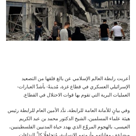
أعربت رابطة العالم الإسلامي عن بالغ قلقها من التصعيد
الإسرائيلي العسكري في قطاع غزة، مُدينةً- بأشدِّ العبارات-
العمليات البرية التي تقوم بها قوات الاحتلال في القطاع.
وفي بيانٍ للأمانة العامة للرابطة، ندَّد الأمين العام للرابطة رئيس
هيئة علماء المسلمين، الشيخ الدكتور محمد بن عبد الكريم
العيسى، بالهجوم المروِّع الذي يهدد حياة المدنيين الفلسطينيين،
ويضاعف معاناتهم وأزمتهم الإنسانية، مُتجاهِلًا كلَّ النداءات