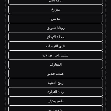
أناقة أنثى
متورخ
مدسن
روتانا تسويق
مجلة الابداع
نادي الترددات
استشارات اون لاين
المعارف
هيدب فيديو
رمح التقنية
رذاذ التجارة
طعم وكيف
شهود نت