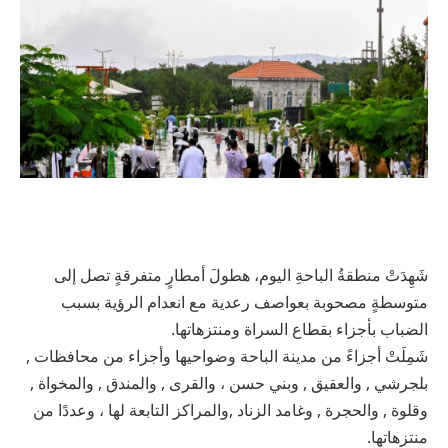
شَهِدَتْ منطقةُ الباحةِ اليوم، هطولَ أمطارٍ متفرقةٍ تصل إلى
متوسطةٍ مصحوبة بعواصف رعدية مع انعدام الرؤية بسبب
الضباب بأجزاء بقطاع السراة ومنتزهاتها.
شَمِلَتْ أجزاءً من مدينة الباحة وضواحيها وأجزاء من محافظات ,
بلجرشي , والعقيق , وبني حسن ، والقرى , والمندق , والمخواة ,
وقلوة , والحجرة , وغامد الزناد ,والمراكز التابعة لها ، وعددًا من
منتزهاتها.