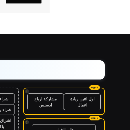
!
شراء 
اول اثنين ريادة
مشاركة ارباح
اعمال
ادسنس
شراء ر
اشراق 
!
باك
عالم الشباب