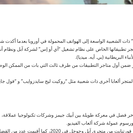
 ذات الشعبية الواسعة إلى الهواتف المحمولة في أوروبا بعدما أكدت شر
تجر تطبيقاتها الخاص على نظام تشغيل “آي أو إس” لشركة آبل ونظام أ
اء البريطانية (بي. أيه. ميديا).
 ضمن أول متاجر التطبيقات من طرف ثالث التي بات من الممكن الوصو
متجر ألعابا أخرى ذات شعبية مثل “روكيت ليج سايدزوايب” و “فول جايز
آخر فصل في معركة طويلة بين آبيك جيمز وشركات تكنولوجيا عملاقة،
ورسوم عمولة شركة ألعاب الفيديو.
وشهدت الأزمة سحب فورتنايت من متجري آبل وجوجل في 2020، كما أقيمت 