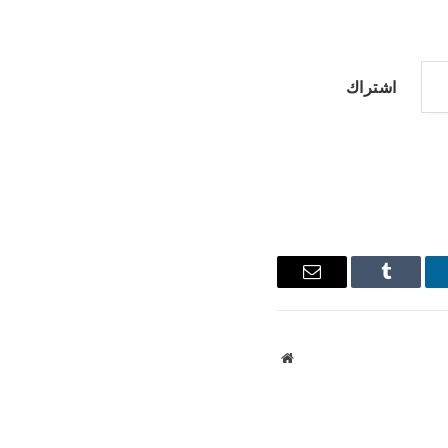
اشتراك
نكدإن
Tumblr
البريد
الإلكتروني
موقع
الويب