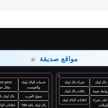
مواقع صديقة
+
!
باك لينك
شراء باك لينك
خدمات الباك لينك
st post
والجيست
مقال ض
وابط نصية
باقات باك لينك
سوق العرب
باك لينك باقة
لنك، شراء
اعلانات الباك لينك
لينكات
باك لينك باقة 100
اعلانات البا