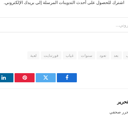
اشترك للحصول على أحدث التدوينات المرسلة إلى بريدك الإلكتروني.
ف
بعد
تعود
سنوات
غياب
فورتنايت
لعبة
فيسبوك
تويتر
بينتيريست
لي
تحرير
حرر صحفي