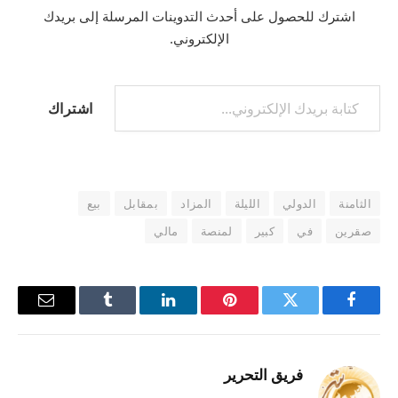
اشترك للحصول على أحدث التدوينات المرسلة إلى بريدك
الإلكتروني.
كتابة بريدك الإلكتروني...
اشتراك
الثامنة
الدولي
الليلة
المزاد
بمقابل
بيع
صقرين
في
كبير
لمنصة
مالي
فيسبوك
تويتر
بينتيريست
لينكدإن
Tumblr
البريد
الإلكترو
فريق التحرير