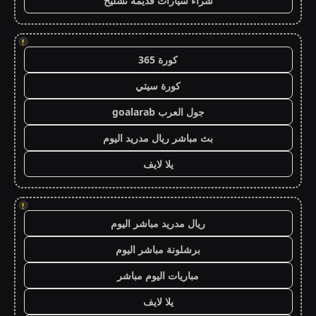
شراء سيارات قديمة تشليح
!
كورة 365
كورة سيتي
جول العرب goalarab
بث مباشر ريال مدريد اليوم
يلا لايف
!
ريال مدريد مباشر اليوم
برشلونة مباشر اليوم
مباريات اليوم مباشر
يلا لايف