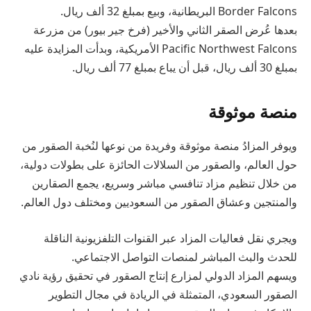
Border Falcons البريطانية، وبيع بمبلغ 32 ألف ريال.
بعدها عُرض الصقر الثاني والأخير (فرخ جير بيور) من مزرعة
Pacific Northwest Falcons الأمريكية، وبدأت المزايدة عليه
بمبلغ 30 ألف ريال، قبل أن يباع بمبلغ 77 ألف ريال.
منصة موثوقة
ويوفر المزادُ منصة موثوقة وفريدة من نوعها لنُخبة الصقور من
حول العالم، والصقور من السلالات الحائزة على بطولات دولية،
من خلال تنظيم مزاد تنافسي مباشر وسريع، يجمع الصقارين
والمنتجين وعشاق الصقور من السعوديين ومختلف دول العالم.
ويجري نقل فعاليات المزاد عبر القنوات التلفزيونية الناقلة
للحدث والبث المباشر لمنصات التواصل الاجتماعي.
ويسهم المزاد الدولي لمزارع إنتاج الصقور في تحقيق رؤية نادي
الصقور السعودي، المتمثلة في الريادة في مجال التطوير