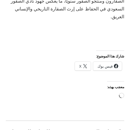
الصقارون ومنتجو الصقور سنويًا، ما يعكس جهود نادي الصقور
السعودي في الحفاظ على إرث الصقارة التاريخي والإنساني
العريق.
شارك هذا الموضوع:
فيس بوك
X
معجب بهذه:
جاري
التحميل…