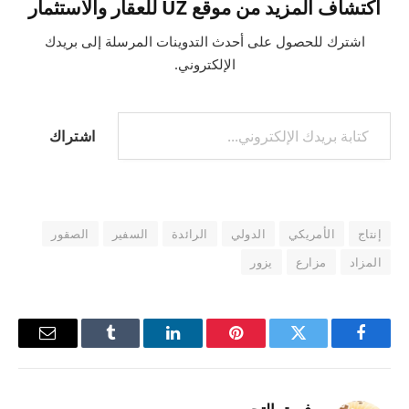
اكتشاف المزيد من موقع UZ للعقار والاستثمار
اشترك للحصول على أحدث التدوينات المرسلة إلى بريدك
الإلكتروني.
كتابة بريدك الإلكتروني...
اشتراك
إنتاج
الأمريكي
الدولي
الرائدة
السفير
الصقور
المزاد
مزارع
يزور
فيسبوك
تويتر
بينتيريست
لينكدإن
Tumblr
البريد
الإلكترو