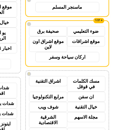
موقع ا
ماسنجر المسلم
ال
خيال 
!
ضوء التعليمي
صحيفة برق
يو 
الر
موقع اشراقات
موقع اشراق اون
لاين
اخبار 24 ساعة
اركان سياحة وسفر
!
مسك الكلمات
اشراق التقنية
في قوقل
شدات
اق
ان سفن
مرابع التكنولوجيا
شدات بب
خيال التقنية
شوف ويب
شدات بب
مجلة الاسهم
الشرقية
الاقتصادية
ايتون
اق