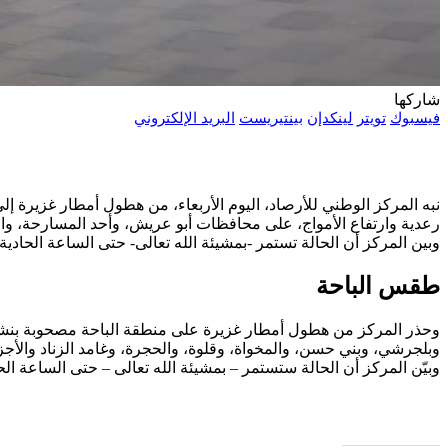
شاركها
فيسبوك
تويتر
لينكدإن
بينتيريست
البريد الإلكتروني
نبه المركز الوطني للأرصاد، اليوم الأربعاء، من هطول أمطار غزيرة 
رعدية وارتفاع الأمواج، على محافظات أبو عريش، وأحد المسارحة، وا
وبين المركز أن الحالة تستمر -بمشيئة الله تعالى- حتى الساعة الحادي
طقس الباحة
وحذر المركز من هطول أمطار غزيرة على منطقة الباحة مصحوبة بنشاط 
وبلجرشي، وبني حسن، والمخواة، وقلوة، والحجرة، وغامد الزناد والأجزا
وبيّن المركز أن الحالة ستستمر – بمشيئة الله تعالى – حتى الساعة ال