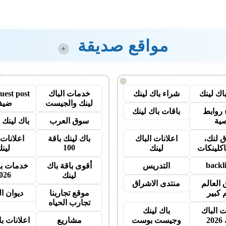
مواقع صديقة
+
!
اك لينك
شراء باك لينك
خدمات الباك
لينك والجيست
ضيف
روابط
باقات باك لينك
ية
سوق العرب
باك لينك با
 لنك،
اعلانات الباك
باك لينك باقة
اعلانات 
100
اكلينكات
لينك
لين
backl
التدريس
أقوى باقة باك
خدمات با
026
لينك
 العالم
منتدى الاشراق
 كبير
موقع تجاربنا
ديوان ا
تجارب الحياه
ت الباك
باك لينك
20
وجيست بوست
مشاريع
اعلانات ب