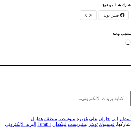
شارك هذا الموضوع:
فيس بوك
X
معجب بهذه:
جاري
التحميل…
كتابة بريدك الإلكتروني...
أمطار
إلى
جازان
على
غزيرة
متوسطة
منطقة
هطول
شاركها.
فيسبوك
تويتر
بينتيريست
لينكدإن
Tumblr
البريد الإلكتروني