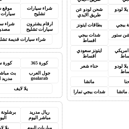
شراء سيارات
موقع ش
لا لودو
شحن لودو عن
تشليح
سيارات 
طريق الايدي
ارقام يشترون
شراء سي
 ببجي
بطاقات ايتونز
سيارات تشليح
مصدو
شن ستور
شدات ببجي
شراء سيارات قديمة تشلي
اقساط
 امريكي
ايتونز سعودي
ساط
اقساط
كورة 365
كورة س
لا لودو
حناء شعر
ساط
جول العرب
بث مباشر
goalarab
مدريد ا
نا
ماتشا
يلا لايف
ماتشا
شدات ببجي تمارا
ريال مدريد
برشلونة 
مباشر اليوم
اليو
مباريات اليوم
يلا لا