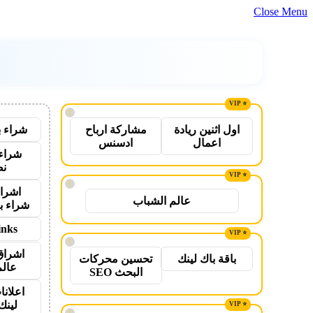
Close Menu
!
شراء ب
اول اثنين ريادة
مشاركة ارباح
اعمال
ادسنس
شراء 
نص
!
اشراق
عالم الشباب
شراء ب
inks
!
اشراق
باقة باك لينك
تحسين محركات
عالم
البحث SEO
اعلانا
لينك 26
!