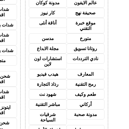
عالم الايفون
مدونة كوكان
شدات
صحيفة نهج
كار نيوز
اق
موقع خبرة
أناقة أنثى
شدات بب
التقني
شدات
متورخ
مدسن
اق
روتانا تسويق
مجلة الابداع
شدات بب
نادي الترددات
استشارات اون
متجر
لاين
المعارف
هيدب فيديو
شحن ي
اق
رمح التقنية
رذاذ التجارة
شدات
طعم وكيف
شهود نت
اق
أركاني
مباشر التقنية
ايتون
اق
مدونة صحبة
شرقيات
السياحة
شحن 
بب