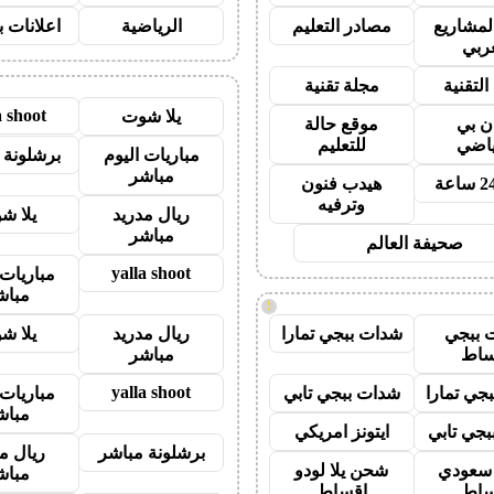
لمشاريع
مصادر التعليم
الرياضية
اعلانات ب
عربي
التقنية
مجلة تقنية
a shoot
يلا شوت
ان بي
موقع حالة
ياضي
للتعليم
مباريات اليوم
برشلونة 
مباشر
هيدب فنون
وترفيه
ريال مدريد
يلا ش
مباشر
صحيفة العالم
yalla shoot
مباريات 
مباش
!
 ببجي
شدات ببجي تمارا
ريال مدريد
يلا ش
ساط
مباشر
yalla shoot
جي تمارا
شدات ببجي تابي
مباريات 
مباش
جي تابي
ايتونز امريكي
برشلونة مباشر
ريال م
ز سعودي
شحن يلا لودو
مباش
ساط
اقساط