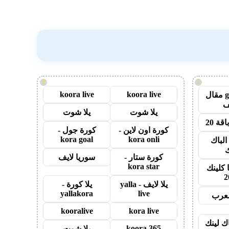
!
!
koora live
koora live
guest post مقال
يلا شوت
يلا شوت
قة 20
كورة اون لاين -
كورة جول -
kora goal
kora onli
الباك
ك
كورة ستار -
سوريا لايف
kora star
 كلينك
2
يلا لايف - yalla
يلا كورة -
yallakora
live
لعرب
kooralive
kora live
اك لينك
koora 365
يلا شوت