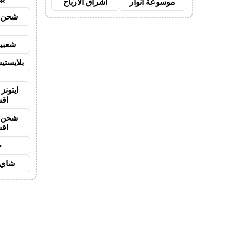
موسوعة انوار
اشراق الأرباح
شحن ي
شعبية
بلايستي
ايتونز
اق
شحن ي
اق
ح
شاي 