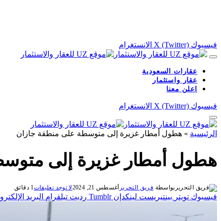
فيسبوك
X (Twitter)
الانستغرام
عقارات السعودية
عقار واستثمار
اعلن معنا
فيسبوك
X (Twitter)
الانستغرام
الرئيسية
»
هطول أمطار غزيرة إلى متوسطة على منطقة جازان
هطول أمطار غزيرة إلى متوسط
بواسطة
فريق التحرير
أغسطس 21, 2024
لا توجد تعليقات
1 دقائق
فيسبوك
تويتر
بينتيريست
لينكدإن
Tumblr
رديت
تيلقرام
البريد الإلكترو