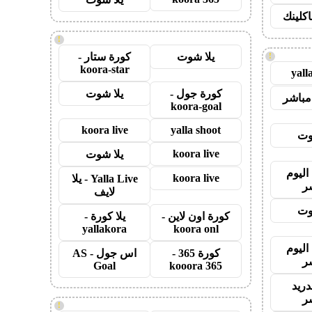
اكلينك
!
يلا شوت
كورة ستار -
!
koora-star
yall
كورة جول -
يلا شوت
مباشر
koora-goal
koora live
yalla shoot
وت
koora live
يلا شوت
اليوم
koora live
Yalla Live - يلا
ر
لايف
وت
كورة اون لاين -
يلا كورة -
yallakora
koora onl
اليوم
كورة 365 -
اس جول - AS
ر
Goal
kooora 365
دريد
ر
!