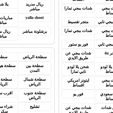
ريال مدريد
يلا ش
 ببجي
شدات ببجي تمارا
مباشر
ساط
yalla shoot
مباريات 
جي تابي
متجر تقسيط
مباش
 ببجي
شدات ببجي تمارا
برشلونة مباشر
ريال م
ساط
مباش
جي تابي
فور يو ستور
 4u
شدات ببجي عن
سطحة الرياض
سطح
طريق الايدي
سطحة بين
سطحة هيد
لا لودو
شحن يلا لودو
المدن
ساط
تابي تمارا
سطحة شمال
سطحة 
 ببجي
ايتونز امريكي
الرياض
الري
ساط
اقساط
سطحة جنوب
اقرب س
ز سعودي
فور يو
الرياض
ساط
تشليح
شراء سي
شدات
شدات ببجي عن
سكرا
جي
طريق الايدي