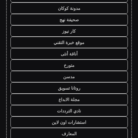
مدونة كوكان
صحيفة نهج
كار نيوز
موقع خبرة التقني
أناقة أنثى
متورخ
مدسن
روتانا تسويق
مجلة الابداع
نادي الترددات
استشارات اون لاين
المعارف