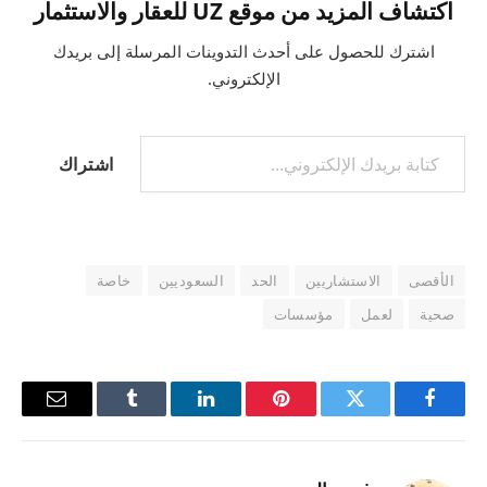
اكتشاف المزيد من موقع UZ للعقار والاستثمار
اشترك للحصول على أحدث التدوينات المرسلة إلى بريدك
الإلكتروني.
كتابة بريدك الإلكتروني...
اشتراك
الأقصى
الاستشاريين
الحد
السعوديين
خاصة
صحية
لعمل
مؤسسات
فيسبوك
تويتر
بينتيريست
لينكدإن
Tumblr
البريد
الإلكترو