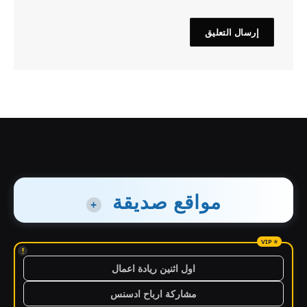
مواقع صديقة
+
!
اول اثنين ريادة اعمال
مشاركة ارباح ادسنس