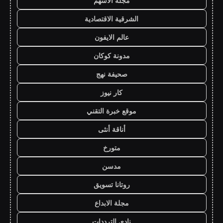
مجلة الاسهم
الشرقية الاقتصادية
عالم الايفون
مدونة كوكان
صحيفة نهج
كار نيوز
موقع خبرة التقني
أناقة أنثى
متورخ
مدسن
روتانا تسويق
مجلة الابداع
نادي الترددات