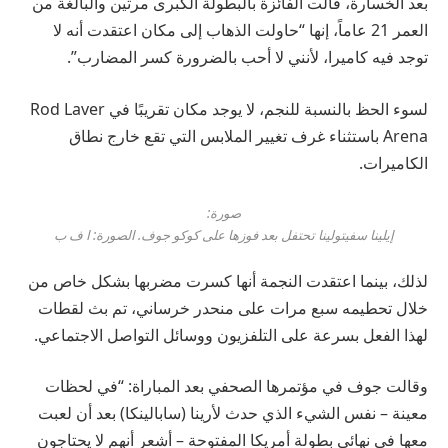
بعد الخسارة، قالت الفائزة بالبطولة الكبرى مرتين والبالغة من
العمر 21 عاماً، إنها “حاولت الذهاب إلى مكان اعتقدت أنه لا
توجد فيه كاميرا، لأنني لا أحب بالضرورة كسر المضارب”.
لسوء الحظ بالنسبة للنجم، لا يوجد مكان تقريبًا في Rod Laver
Arena باستثناء غرف تغيير الملابس التي تقع خارج نطاق
الكاميرات.
صورة:
إيلينا سفيتولينا تحتفل بعد فوزها على كوكو جوف. الصورة: ا ف ب
لذلك، بينما اعتقدت النجمة أنها كسرت مضربها بشكل خاص من
خلال تحطيمه سبع مرات على منحدر خرساني، تم بث لقطات
لهذا الفعل بسرعة على التلفزيون ووسائل التواصل الاجتماعي.
وقالت جوف في مؤتمرها الصحفي بعد المباراة: “في لحظات
معينة – نفس الشيء الذي حدث لأرينا (سابالينكا) بعد أن لعبت
معها في نهائي بطولة أمريكا المفتوحة – أشعر أنهم لا يحتاجون