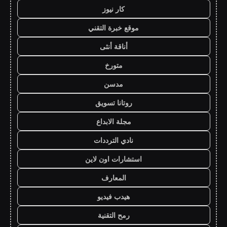
كار نيوز
موقع خبرة التقني
أناقة أنثى
متورخ
مدسن
روتانا تسويق
مجلة الابداع
نادي الترددات
استشارات اون لاين
المعارف
هيدب فيديو
رمح التقنية