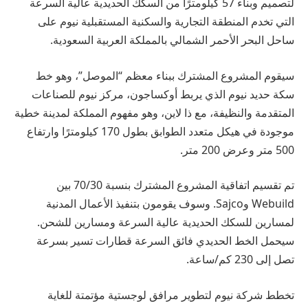
لتصميم وبناء 57 كيلومترًا من السكك الحديدية عالية السرعة
التي تخدم المنطقة التجارية والسكنية المستقبلية نيوم على
ساحل البحر الأحمر الشمالي بالمملكة العربية السعودية.
سيقوم المشروع المشترك ببناء معظم “الموصل”، وهو خط
سكة حديد نيوم الذي يربط أوكساجون، مركز نيوم للصناعات
المتقدمة والنظيفة، مع ذا لاين، وهو مفهوم المملكة لمدينة خطية
موجودة في هيكل متعدد الطوابق بطول 170 كيلومترًا وارتفاع
500 متر وعرض 200 متر.
تم تقسيم اتفاقية المشروع المشترك بنسبة 70/30 بين
Webuild وSajco. وسوف يقومون بتنفيذ الأعمال المدنية
لمسارين للسكك الحديدية عالية السرعة ومسارين للشحن.
سيحمل الخط الحديدي فائق السرعة قطارات تسير بسرعة
تصل إلى 230 كم/ساعة.
تخطط شركة نيوم لتطوير مرافق لوجستية مؤتمتة للغاية