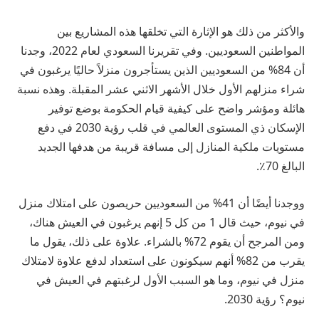
والأكثر من ذلك هو الإثارة التي تخلقها هذه المشاريع بين
المواطنين السعوديين. وفي تقريرنا السعودي لعام 2022، وجدنا
أن 84% من السعوديين الذين يستأجرون منزلاً حاليًا يرغبون في
شراء منزلهم الأول خلال الأشهر الاثني عشر المقبلة. وهذه نسبة
هائلة ومؤشر واضح على كيفية قيام الحكومة بوضع توفير
الإسكان ذي المستوى العالمي في قلب رؤية 2030 في دفع
مستويات ملكية المنازل إلى مسافة قريبة من هدفها الجديد
البالغ 70٪.
ووجدنا أيضًا أن 41% من السعوديين حريصون على امتلاك منزل
في نيوم، حيث قال 1 من كل 5 إنهم يرغبون في العيش هناك،
ومن المرجح أن يقوم 72% بالشراء. علاوة على ذلك، يقول ما
يقرب من 82% أنهم سيكونون على استعداد لدفع علاوة لامتلاك
منزل في نيوم، وما هو السبب الأول لرغبتهم في العيش في
نيوم؟ رؤية 2030.