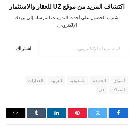
اكتشاف المزيد من موقع UZ للعقار والاستثمار
اشترك للحصول على أحدث التدوينات المرسلة إلى بريدك
الإلكتروني.
كتابة بريدك الإلكتروني...
اشتراك
أسواق
الجديدة
السعودية
العربية
العقارات
المملكة
في
فيسبوك
تويتر
بينتيريست
لينكدإن
Tumblr
البريد
الإلكترو