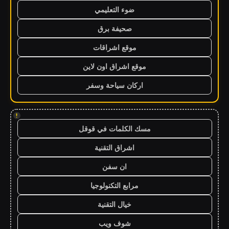
ضوء التعليمي
صحيفة برق
موقع اشراقات
موقع اشراق اون لاين
اركان سياحة وسفر
!
مسك الكلمات في قوقل
اشراق التقنية
ان سفن
مرابع التكنولوجيا
خيال التقنية
شوف ويب