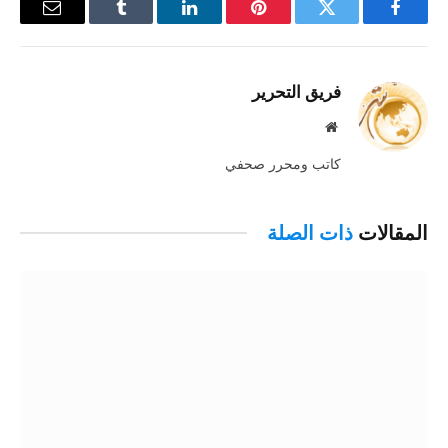
فيسبوك
تويتر
بينتيريست
لينكدإن
Tumblr
البريد
الإلكترو
فريق التحرير
موقع
الويب
كاتب ومحرر صحفي
المقالات
ذات الصلة