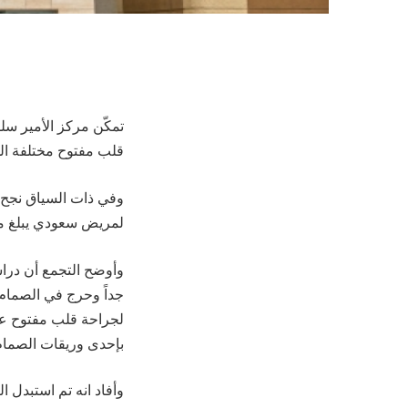
قلب مفتوح مختلفة الخطورة خلال 9 أشهر الماضية ” يناير
وفي ذات السياق نجح 
لمريض سعودي يبلغ من العمر 61 عاماً كان قد تعرّض لنوبة ض
وأوضح التجمع أن در
جداً وحرج في الصمام 
لجراحة قلب مفتوح عا
بإحدى وريقات الصمام
وأفاد انه تم استبدل 