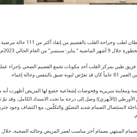
تمكّن مركز الأمير سلطان لطب وجراحة القل
- سبتمبر” من العام الحالي 2023م.
فريق طبي بمركز القلب أحد مكونات تجمع القصيم الصحي بإجراء عملي
يق بالتنفس وحالة إغماء.
اسة ومعاينة سريرية وفحوصات إشعاعية خضع لها المريض أظهرت أنه 
الأورطي ((الأبهري)) وصل إلى درجة ما تحت الانسداد الكامل، وقد تمّ
جلة لاستئصال الصمام شديد التضيّق والتكلّس، مع اكتشاف وجود خثرة
.
الصمام المنتهي بصمام آخر مناسب لعمر المريض وحالته الصحية، خلال 