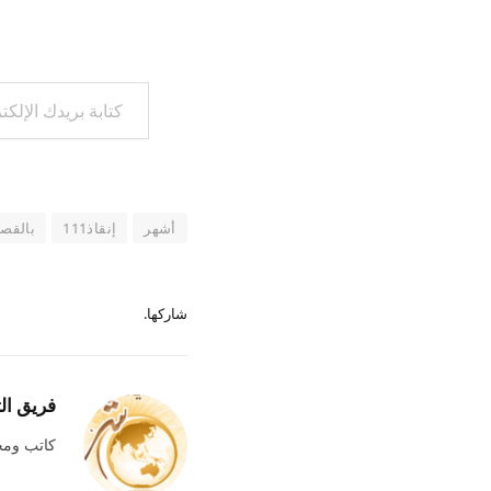
كتابة بريدك الإلكتروني...
أشهر
إنقاذ111
بالقص
شاركها.
فريق ال
كاتب وم