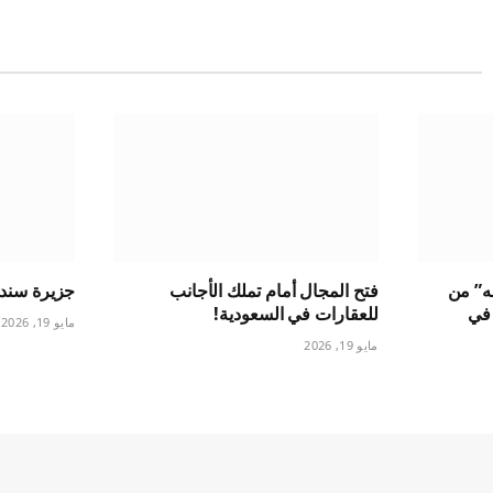
له” من
فتح المجال أمام تملك الأجانب
جزيرة سندالة
بب في
للعقارات في السعودية!
مايو 19, 2026
مايو 19, 2026