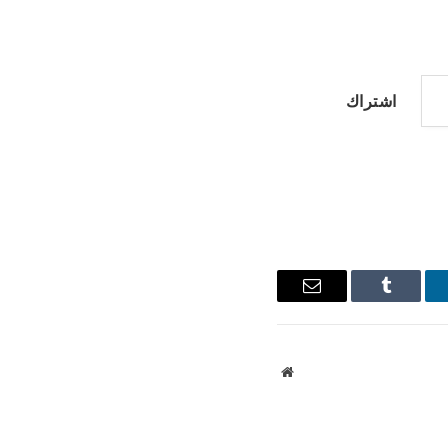
اشتراك
نكدإن
Tumblr
البريد
الإلكتروني
موقع
الويب