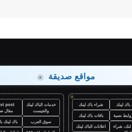
مواقع صديقة
+
!
باك لينك
شراء باك لينك
خدمات الباك لينك
st post
والجيست
مقال ض
وابط نصية
باقات باك لينك
سوق العرب
باك لينك باقة
لنك، شراء
اعلانات الباك لينك