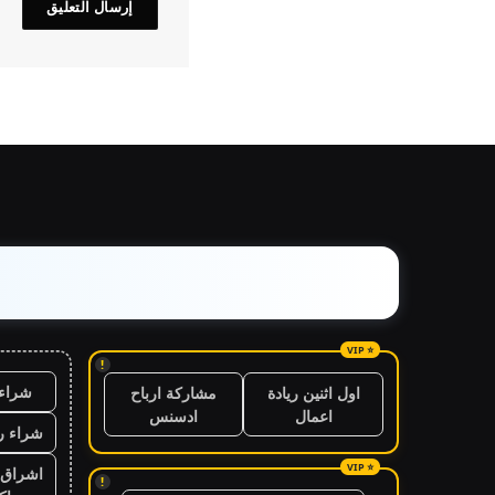
!
شراء 
اول اثنين ريادة
مشاركة ارباح
اعمال
ادسنس
شراء ر
اشراق 
!