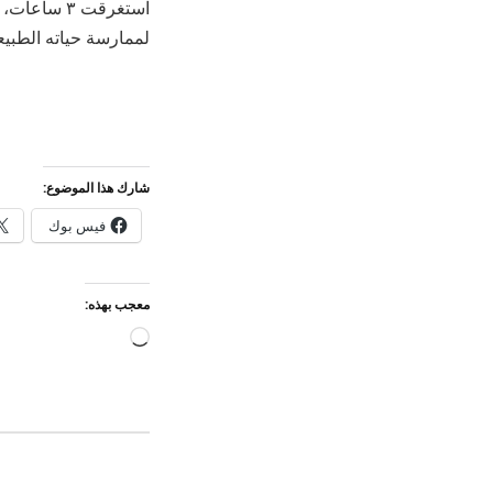
استغرقت ٣
لممارسة حياته الطبيع
شارك هذا الموضوع:
فيس بوك
معجب بهذه:
جاري
التحميل…