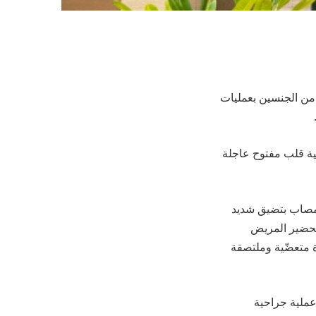
ب بالقصيم من إنقاذ أكثر من 111 حالة مرضية من الجنسين بعمليات
ة قلب مفتوح عاجلة
مصاب بتضيق شديد
 تحضير المريض
 متعضّية وملتصقة
عملية جراحية