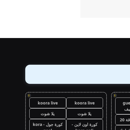
!
!
koora live
koora live
gue
يف
يلا شوت
يلا شوت
 20
كورة اون لاين -
كورة جول - kora