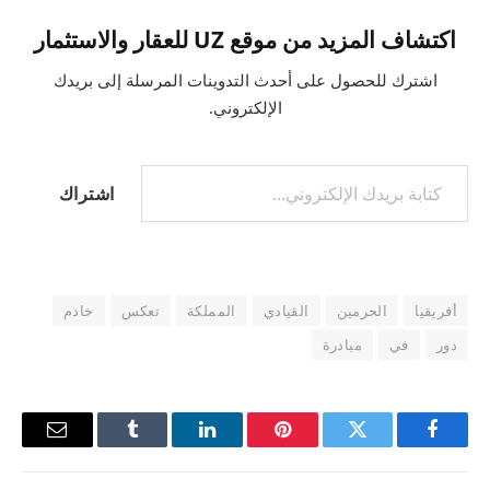
اكتشاف المزيد من موقع UZ للعقار والاستثمار
اشترك للحصول على أحدث التدوينات المرسلة إلى بريدك
الإلكتروني.
كتابة بريدك الإلكتروني...
اشتراك
أفريقيا
الحرمين
القيادي
المملكة
تعكس
خادم
دور
في
مبادرة
فيسبوك
تويتر
بينتيريست
لينكدإن
Tumblr
البريد
الإلكترو