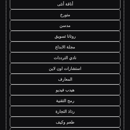
أناقة أنثى
متورخ
مدسن
روتانا تسويق
مجلة الابداع
نادي الترددات
استشارات اون لاين
المعارف
هيدب فيديو
رمح التقنية
رذاذ التجارة
طعم وكيف