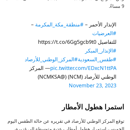
9 مساءً.
الإنذار الأحمر –
#منطقة_مكة_المكرمة
–
#العرضيات
للتفاصيل https://t.co/6Gg5gcb9t0
#الإنذار_المبكر
#طقس_السعودية
#المركز_الوطني_للأرصاد
pic.twitter.com/EDxcN1ttPA
— المركز
الوطني للأرصاد (NCM) (@NCMKSA)
November 23, 2023
استمرا هطول الأمطار
توقع المركز الوطني للأرصاد في تقريره عن حالة الطقس اليوم
الخميس، استمرار هطول أمطار رعدية متوسطة إلى غزيرة،