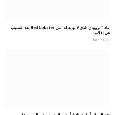
عاد “الروبيان الذي لا نهاية له” من Red Lobster بعد التسبب
في إفلاسه
مايو 19, 2026
فتح المجال أمام تملك الأجانب للعقارات في السعودية!