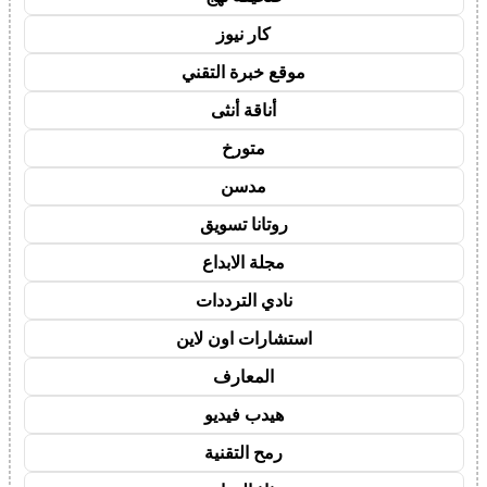
كار نيوز
موقع خبرة التقني
أناقة أنثى
متورخ
مدسن
روتانا تسويق
مجلة الابداع
نادي الترددات
استشارات اون لاين
المعارف
هيدب فيديو
رمح التقنية