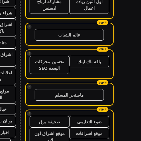
شراء 
اول اثنين ريادة
مشاركة ارباح
اعمال
ادسنس
شراء ر
اشراق 
!
باك
عالم الشباب
nks
!
اشراق ا
باقة باك لينك
تحسين محركات
البحث SEO
اعلانات
6
!
موقع 
ماسنجر المسلم
ال
خيال
!
يو ان ب
ضوء التعليمي
صحيفة برق
اخبار 24 ساعة
موقع اشراقات
موقع اشراق اون
لاين