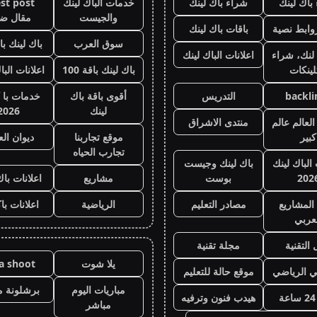
باك لينك
شراء باك لينك
خدمات الباك لينك
st post
والجيست
مقال ض
وابط نصية
باقات باك لينك
سوق العرب
باك لينك باقة
لنك، شراء
اعلانات الباك لينك
لينكات
باك لينك باقة 100
اعلانات البا
backli
التدريس
أقوى باقة باك
خدمات با 
لينك
2026
لعالم عالم
منتدى الاشراق
كبير
موقع تجاربنا
ديوان ال
تجارب الحياه
 الباك لينك
باك لينك وجيست
202
بوست
مشاريع
اعلانات باك
المشاريع
مصادر التعليم
الرياضية
اعلانات با
عربي
 التقنية
مجلة تقنية
يلا شوت
la shoot
ي الرياضي
موقع حالة للتعليم
مباريات اليوم
برشلونة م
هيدب فنون وترفيه
مباشر