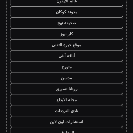
عالم الايفون
مدونة كوكان
صحيفة نهج
كار نيوز
موقع خبرة التقني
أناقة أنثى
متورخ
مدسن
روتانا تسويق
مجلة الابداع
نادي الترددات
استشارات اون لاين
المعارف