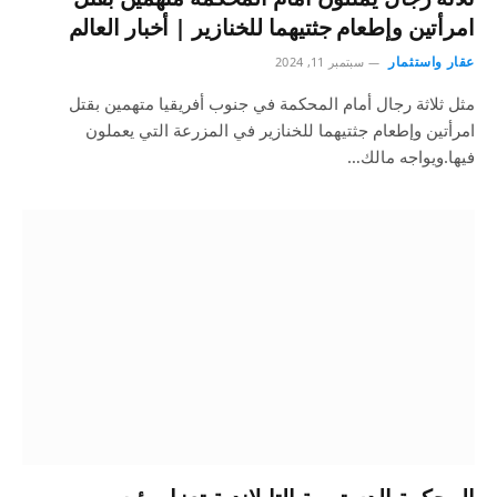
امرأتين وإطعام جثتيهما للخنازير | أخبار العالم
عقار واستثمار
سبتمبر 11, 2024
مثل ثلاثة رجال أمام المحكمة في جنوب أفريقيا متهمين بقتل
امرأتين وإطعام جثتيهما للخنازير في المزرعة التي يعملون
فيها.ويواجه مالك…