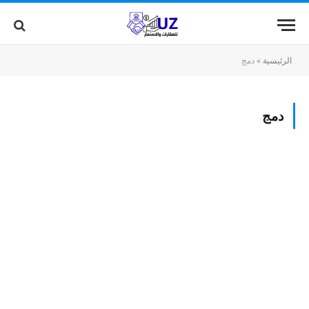
الرئيسية
»
دمج
دمج