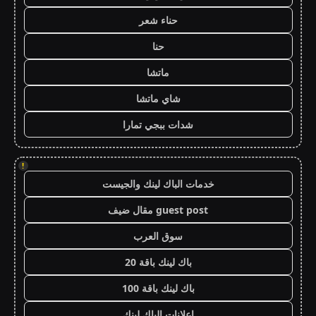
حناء شعر
حنا
ماتشا
شاي ماتشا
شدات ببجي تمارا
!
خدمات الباك لينك والجيست
guest post مقال ضيف
سوق العرب
باك لينك باقة 20
باك لينك باقة 100
اعلانات الباك لينك