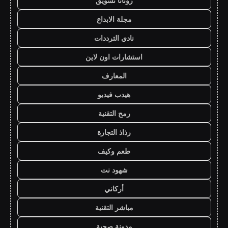
روتانا تسويق
مجلة الابداع
نادي الترددات
استشارات اون لاين
المعارف
هيدب فيديو
رمح التقنية
رذاذ التجارة
طعم وكيف
شهود نت
أركاني
مباشر التقنية
مدونة صحبة