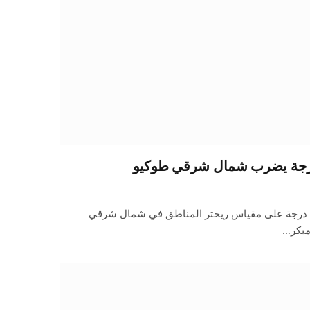
ضرب زلزال قوي بلغت شدته 1ر5 درجة على مقياس ريختر المناطق في شمال شرقي
مبكر…