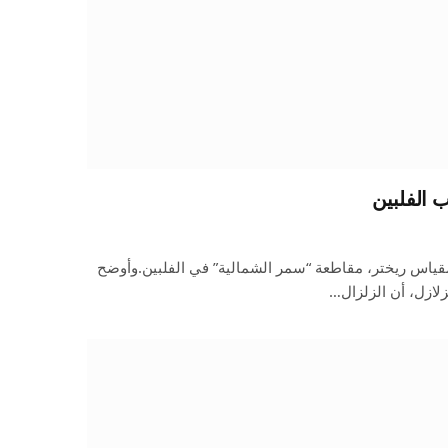
 درجات على مقياس ريختر، مقاطعة “سمر الشمالية” في الفلبين.وأوضح
لزلازل، أن الزلزال…