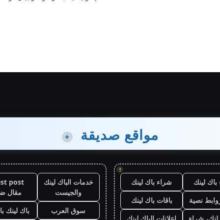
مواقع صديقة
+
!
باك لينك
شراء باك لينك
خدمات الباك لينك
st post
والجيست
مقال ض
وابط نصية
باقات باك لينك
سوق العرب
باك لينك باقة
لنك، شراء
اعلانات الباك لينك