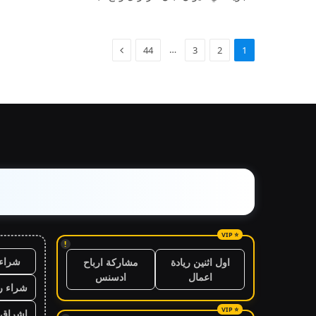
…
44
3
2
1
!
شراء 
اول اثنين ريادة
مشاركة ارباح
اعمال
ادسنس
شراء ر
اشراق 