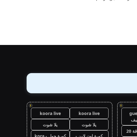
!
!
koora live
koora live
gue
يف
يلا شوت
يلا شوت
 20
كورة اون لاين -
كورة جول - kora