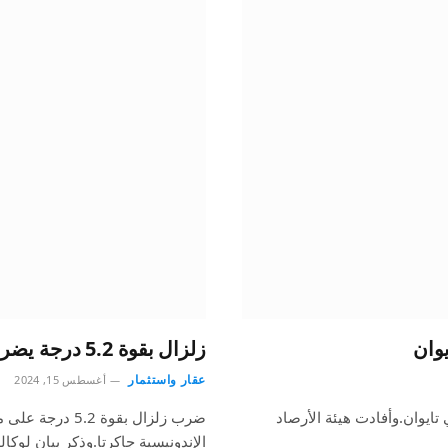
زلزال بقوة 5.2 درجة يضرب إحدى المقاطعات غرب إندونيسيا
عقار واستثمار
أغسطس 15, 2024
 شرقي تايوان.وأفادت هيئة الأرصاد
ضرب زلزال بقوة 
الإندونيسية جاكرتا.وذكر بيان لوكا