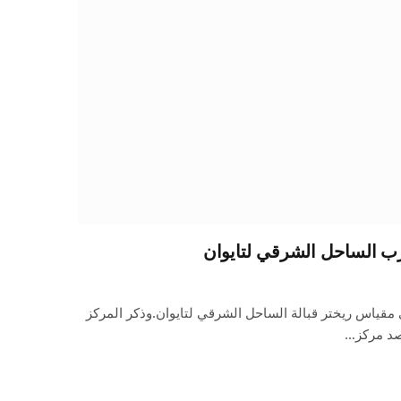
 6.1 درجات على مقياس ريختر قبالة الساحل الشرقي لتايوان.وذكر المركز
رصد مركز…