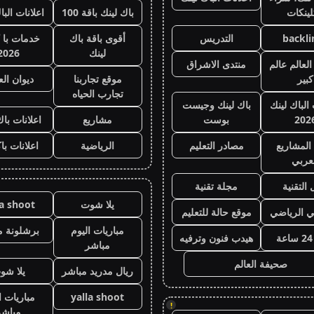
لينكات
باك لينك باقة 100
اعلانات البا
backli
التدريس
أقوى باقة باك
خدمات با 
لينك
2026
لعالم عالم
منتدى الاشراق
كبير
موقع تجاربنا
ديوان ال
تجارب الحياه
 الباك لينك
باك لينك وجيست
202
بوست
مشاريع
اعلانات باك
المشاريع
مصادر التعليم
الرياضية
اعلانات با
عربي
 التقنية
مجلة تقنية
يلا شوت
la shoot
ي الرياضي
موقع حالة للتعليم
مباريات اليوم
برشلونة م
هيدب فنون وترفيه
مباشر
صحيفة العالم
ريال مدريد مباشر
يلا شو
yalla shoot
مباريات ا
!
مباشر