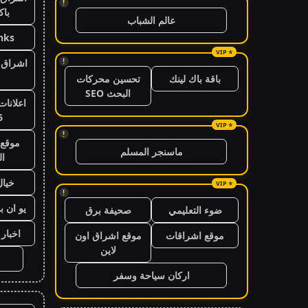
!
باك
عالم الشباب
nks
!
اشراق ا
باقة باك لينك
تحسين محركات
البحث SEO
اعلانات
6
!
موقع 
ماسنجر المسلم
ال
خيال
!
يو ان ب
ضوء التعليمي
صحيفة برق
اخبار 24 ساعة
موقع اشراقات
موقع اشراق اون
لاين
اركان سياحة وسفر