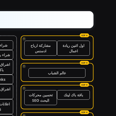
!
شراء 
اول اثنين ريادة
مشاركة ارباح
اعمال
ادسنس
شراء ر
اشراق 
!
باك
عالم الشباب
nks
!
اشراق ا
باقة باك لينك
تحسين محركات
البحث SEO
اعلانات
6
!