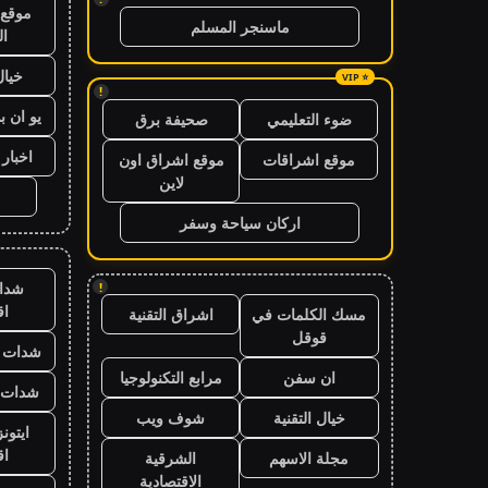
موقع 
ماسنجر المسلم
ال
خيال
!
يو ان ب
ضوء التعليمي
صحيفة برق
اخبار 24 ساعة
موقع اشراقات
موقع اشراق اون
لاين
اركان سياحة وسفر
شدا
!
ا
مسك الكلمات في
اشراق التقنية
قوقل
شدات ب
ان سفن
مرابع التكنولوجيا
شدات ب
خيال التقنية
شوف ويب
ايتون
ا
مجلة الاسهم
الشرقية
الاقتصادية