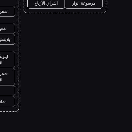
موسوعة انوار
اشراق الأرباح
شحن ي
شعبي
بلايست
ايتون
ا
شحن ي
ا
شاي