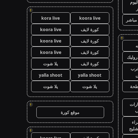
ليوم
!
kora live
koora live
 مباشر
كورة لايف
koora live
!
كورة لايف
koora live
كورة لايف
koora live
وليك
كورة لايف
يلا شوت
رب
ض
yalla shoot
yalla shoot
طحة
يلا شوت
يلا شوت
رات
!
ب
موقع كورة
اء
شليح
!