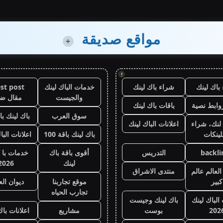
مواقع صديقة
+
!
باك لينك
شراء باك لينك
خدمات الباك لينك
st post
والجيست
مقال ض
وابط نصية
باقات باك لينك
سوق العرب
باك لينك باقة
لنك، شراء
اعلانات الباك لينك
لينكات
باك لينك باقة 100
اعلانات البا
backli
التدريس
أقوى باقة باك
خدمات با 
لينك
2026
لعالم عالم
منتدى الاشراق
كبير
موقع تجاربنا
ديوان ال
تجارب الحياه
 الباك لينك
باك لينك وجيست
202
بوست
مشاريع
اعلانات باك