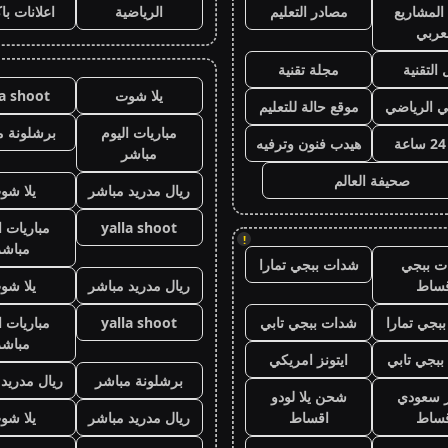
المشاريع
مصادر التعليم
الرياضية
اعلانات با
عربي
 التقنية
مجلة تقنية
يلا شوت
la shoot
ي الرياضي
موقع حالة للتعليم
مباريات اليوم
برشلونة م
هيدب فنون وترفيه
مباشر
صحيفة العالم
ريال مدريد مباشر
يلا شو
yalla shoot
مباريات ا
!
مباشر
ت ببجي
شدات ببجي تمارا
قساط
ريال مدريد مباشر
يلا شو
بجي تمارا
شدات ببجي تابي
yalla shoot
مباريات ا
مباشر
بجي تابي
ايتونز امريكي
برشلونة مباشر
ريال مدريد
ز سعودي
شحن يلا لودو
قساط
اقساط
ريال مدريد مباشر
يلا شو