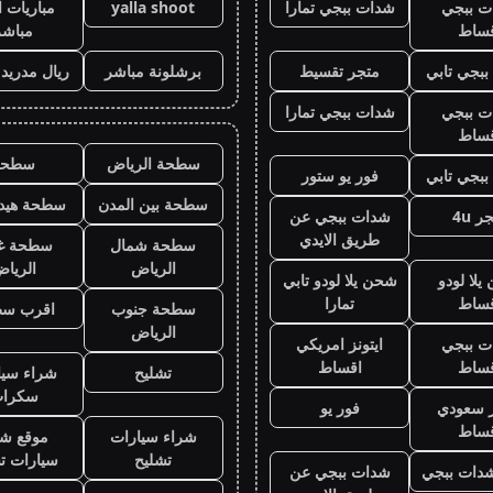
ت ببجي
شدات ببجي تمارا
yalla shoot
مباريات ا
قساط
مباشر
بجي تابي
متجر تقسيط
برشلونة مباشر
ريال مدريد
ت ببجي
شدات ببجي تمارا
قساط
سطحة الرياض
سطحه
بجي تابي
فور يو ستور
سطحة بين المدن
سطحة هيدر
ر 4u
شدات ببجي عن
طريق الايدي
سطحة شمال
سطحة غ
الرياض
الريا
لا لودو
شحن يلا لودو تابي
قساط
تمارا
سطحة جنوب
اقرب س
الرياض
ت ببجي
ايتونز امريكي
قساط
اقساط
تشليح
شراء سيا
سكرا
ز سعودي
فور يو
قساط
شراء سيارات
موقع شر
تشليح
سيارات ت
دات ببجي
شدات ببجي عن