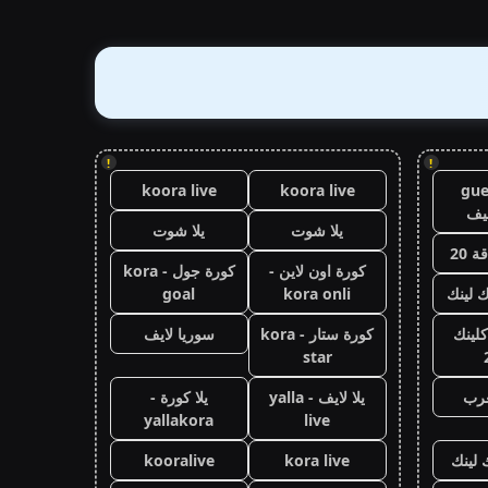
!
!
koora live
koora live
gue
يف
يلا شوت
يلا شوت
 20
كورة اون لاين -
كورة جول - kora
ك لينك
kora onli
goal
كلينك
كورة ستار - kora
سوريا لايف
star
عرب
يلا لايف - yalla
يلا كورة -
yallakora
live
 لينك
kora live
kooralive