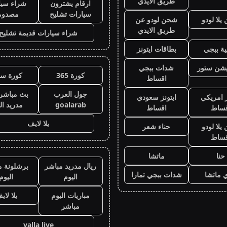
طريق الايدي
ارقام يشترون
شراء سيا
سيارات تشليح
مصدوم
لا لودو
شحن لودو عن
طريق الايدي
شراء سيارات قديمة تشليح
ة ببجي
بطاقات ايتونز
يشن ستور
شدات ببجي
كورة 365
كورة سي
اقساط
جول العرب
بث مباشر 
ز امريكي
ايتونز سعودي
goalarab
مدريد ال
قساط
اقساط
يلا لايف
لا لودو
حناء شعر
قساط
حنا
ماتشا
ريال مدريد مباشر
برشلونة م
 ماتشا
شدات ببجي تمارا
اليوم
اليوم
مباريات اليوم
يلا لاي
مباشر
yalla live