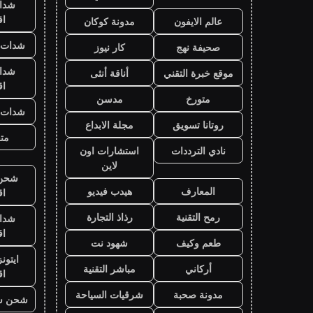
شدا
ا
عالم الايفون
مدونة كوكان
شدات ب
صحيفة نهج
كار نيوز
شدا
موقع خبرة التقني
أناقة أنثى
ا
متورخ
مدسن
شدات ب
روتانا تسويق
مجلة الابداع
متج
نادي الترددات
استشارات اون
لاين
شحن ي
المعارف
هيدب فيديو
ا
رمح التقنية
رذاذ التجارة
شدا
ا
طعم وكيف
شهود نت
ايتون
أركاني
مباشر التقنية
ا
مدونة صحبة
شرقيات السياحة
شحن ش