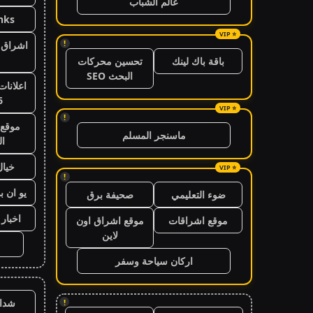
عالم الشباب
nks
!
اشراق ا
باقة باك لينك
تحسين محركات
البحث SEO
اعلانات
6
!
موقع 
ماسنجر المسلم
ال
خيال
!
يو ان ب
ضوء التعليمي
صحيفة برق
اخبار 24 ساعة
موقع اشراقات
موقع اشراق اون
لاين
اركان سياحة وسفر
شدا
!