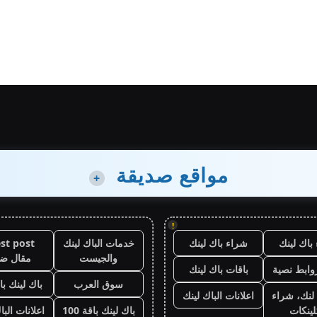
مواقع صديقة
+
!
باك لينك
شراء باك لينك
خدمات الباك لينك
st post
والجيست
مقال ض
وابط نصية
باقات باك لينك
سوق العرب
باك لينك باقة
لنك، شراء
اعلانات الباك لينك
لينكات
باك لينك باقة 100
اعلانات البا