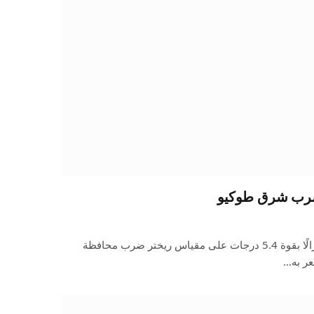
أعلنت هيئة الأرصاد اليابانية أن زلزالًا بقوة 5.4 درجات على مقياس ريختر ضرب محافظة
عر به…