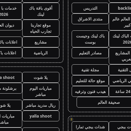
backli
التدريس
أقوى باقة باك
خدمات با 
لينك
2026
لعالم عالم
منتدى الاشراق
كبير
موقع تجاربنا
ديوان ال
تجارب الحياه
 الباك لينك
باك لينك وجيست
202
بوست
مشاريع
اعلانات باك
المشاريع
مصادر التعليم
الرياضية
اعلانات با
عربي
 التقنية
مجلة تقنية
يلا شوت
la shoot
ي الرياضي
موقع حالة للتعليم
مباريات اليوم
برشلونة م
هيدب فنون وترفيه
مباشر
صحيفة العالم
ريال مدريد مباشر
يلا شو
yalla shoot
مباريات ا
!
مباشر
ت ببجي
شدات ببجي تمارا