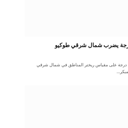
ضرب زلزال قوي بلغت شدته 1ر5 درجة على مقياس ريختر المناطق في شمال شرقي
مبكر…