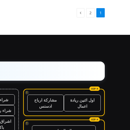
2
1
!
شراء 
اول اثنين ريادة
مشاركة ارباح
اعمال
ادسنس
شراء ر
اشراق 
!
باك