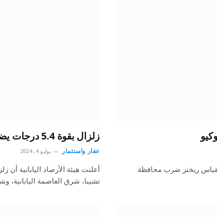
زلزال بقوة 5.4 درجات يضرب شرق طوكيو
عقار واستثمار
يوليو 4, 2024
ة أن زلزالا بقوة 4.8 درجة على مقياس ريختر ضرب محافظة
تشيبا، شرق العاصمة اليابانية، وش