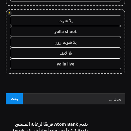
!
يلا شوت
yalla shoot
يلا شوت زون
يلا لايف
yalla live
يقدم Atom Bank قرضًا لرعاية المسنين
بقيمة 1.1 مليون جنيه إسترليني في خمسة