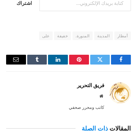
اشتراك
أمطار
المدينة
المنورة.
خفيفة
على
فيسبوك
تويتر
بينتيريست
لينكدإن
Tumblr
البريد
الإلكترو
فريق التحرير
موقع
الويب
كاتب ومحرر صحفي
المقالات
ذات الصلة