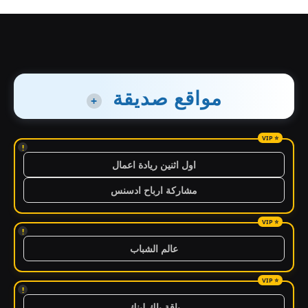
مواقع صديقة
+
!
اول اثنين ريادة اعمال
مشاركة ارباح ادسنس
!
عالم الشباب
!
باقة باك لينك