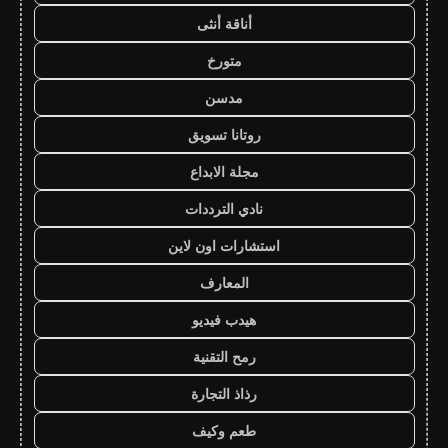
أناقة أنثى
متورخ
مدسن
روتانا تسويق
مجلة الابداع
نادي الترددات
استشارات اون لاين
المعارف
هيدب فيديو
رمح التقنية
رذاذ التجارة
طعم وكيف