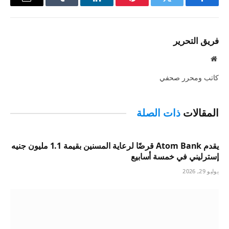
فيسبوك
تويتر
بينتيريست
لينكدإن
Tumblr
البريد
الإلكترو
فريق التحرير
موقع
الويب
كاتب ومحرر صحفي
المقالات
ذات الصلة
يقدم Atom Bank قرضًا لرعاية المسنين بقيمة 1.1 مليون جنيه
إسترليني في خمسة أسابيع
يوليو 29, 2026