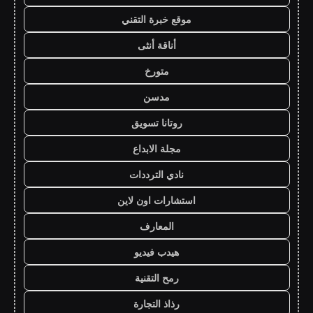
موقع خبرة التقني
أناقة أنثى
متورخ
مدسن
روتانا تسويق
مجلة الابداع
نادي الترددات
استشارات اون لاين
المعارف
هيدب فيديو
رمح التقنية
رذاذ التجارة