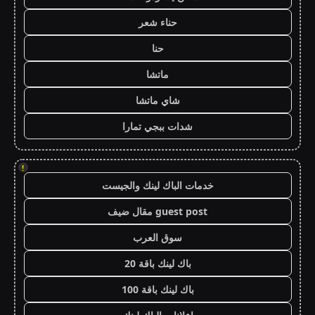
حناء شعر
حنا
ماتشا
شاي ماتشا
شدات ببجي تمارا
!
خدمات الباك لينك والجيست
guest post مقال ضيف
سوق العرب
باك لينك باقة 20
باك لينك باقة 100