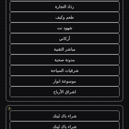
رذاذ التجارة
طعم وكيف
شهود نت
أركاني
مباشر التقنية
مدونة صحبة
شرقيات السياحة
موسوعة انوار
اشراق الأرباح
!
شراء باك لينك
شراء باك لينك