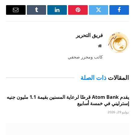
فيسبوك
تويتر
بينتيريست
لينكدإن
Tumblr
البريد
الإلكترو
فريق التحرير
موقع
الويب
كاتب ومحرر صحفي
المقالات
ذات الصلة
يقدم Atom Bank قرضًا لرعاية المسنين بقيمة 1.1 مليون جنيه
إسترليني في خمسة أسابيع
يوليو 29, 2026