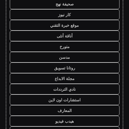
صحيفة نهج
كار نيوز
موقع خبرة التقني
أناقة أنثى
متورخ
مدسن
روتانا تسويق
مجلة الابداع
نادي الترددات
استشارات اون لاين
المعارف
هيدب فيديو