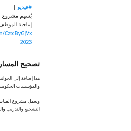
#فيديو
|
يُسهم مشروع ال
إنتاجية الموظف،
om/CztcByGjVx
2023
تصحيح المسارا
هذا إضافة إلى الجوان
والمؤسسات الحكومية
ويعمل مشروع القياس 
التشجيع والتدريب والت