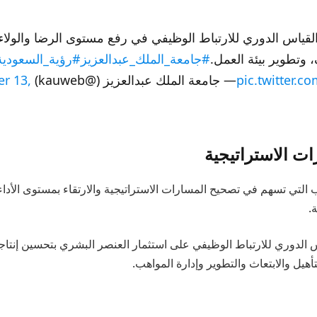
قياس الدوري للارتباط الوظيفي في رفع مستوى الرضا والولا
 وتطوير بيئة العمل.
#جامعة_الملك_عبدالعزيز
#رؤية_السعودية_30
pic.twitter.c
— جامعة الملك عبدالعزيز (@kauweb)
r 13,
ت الاستراتيجية
ب التي تسهم في تصحيح المسارات الاستراتيجية والارتقاء بمستوى الأد
.
الدوري للارتباط الوظيفي على استثمار العنصر البشري بتحسين إنتاج
أهيل والابتعاث والتطوير وإدارة المواهب.