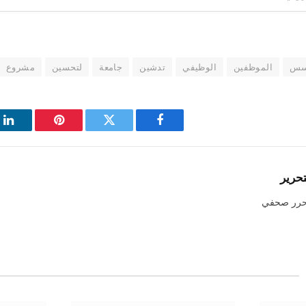
سس
الموظفين
الوظيفي
تدشين
جامعة
لتحسين
مشروع
فيسبوك
تويتر
بينتيريست
لي
تحرير
حرر صحفي