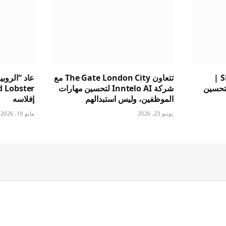
تحسين محركات البحث SEO |
تتعاون The Gate London City مع
عاد “الروبي
لتحسين
شركة Inntelo AI لتحسين مهارات
الموظفين، وليس استبدالهم
إفلاسه
يونيو 23, 2026
مايو 19, 2026