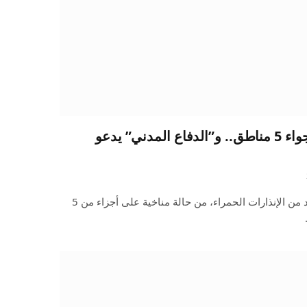
الإنذار الأحمر يخيم على أجواء 5 مناطق.. و”الدفاع المدني” يدعو
أصدر المركز الوطني للأرصاد، عدد من الإنذارات الحمراء، من حالة مناخية على أجزاء من 5