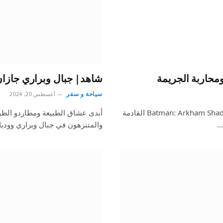
شاهد| جبال وبراري جازا
سياحة و سفر
أغسطس 20, 2024
ينتظر عشاق شخصية “باتمان” الشهيرة اللعبة المنتظرة Batman: Arkham Shadow القادمة
أبدى عشاق الطبيعة ومطاردو الظواه
…
والمتنزهون في جبال وبراري وودي