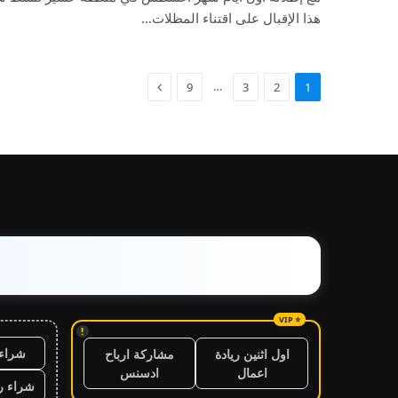
هذا الإقبال على اقتناء المظلات…
…
9
3
2
1
!
شراء 
اول اثنين ريادة
مشاركة ارباح
اعمال
ادسنس
شراء ر