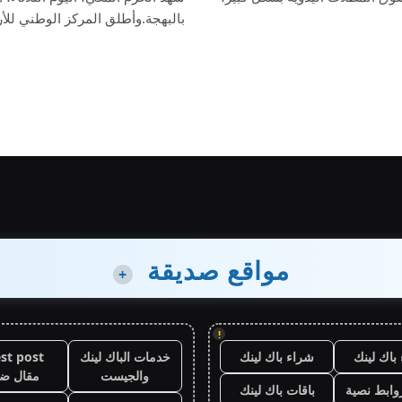
بالبهجة.وأطلق المركز الوطني للأرص
مواقع صديقة
+
!
باك لينك
شراء باك لينك
خدمات الباك لينك
st post
والجيست
مقال ض
وابط نصية
باقات باك لينك