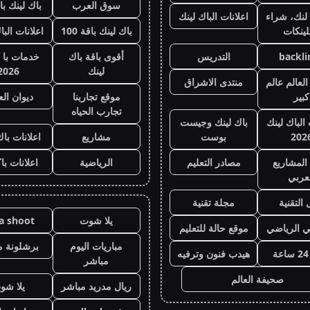
سوق العرب
باك لينك باقة
لنك، شراء
اعلانات الباك لينك
لينكات
باك لينك باقة 100
اعلانات البا
backli
التدريس
أقوى باقة باك
خدمات با 
لينك
2026
لعالم عالم
منتدى الاشراق
كبير
موقع تجاربنا
ديوان ال
تجارب الحياه
 الباك لينك
باك لينك وجيست
202
بوست
مشاريع
اعلانات باك
المشاريع
مصادر التعليم
الرياضية
اعلانات با
عربي
 التقنية
مجلة تقنية
يلا شوت
la shoot
ي الرياضي
موقع حالة للتعليم
مباريات اليوم
برشلونة م
هيدب فنون وترفيه
مباشر
صحيفة العالم
ريال مدريد مباشر
يلا شو