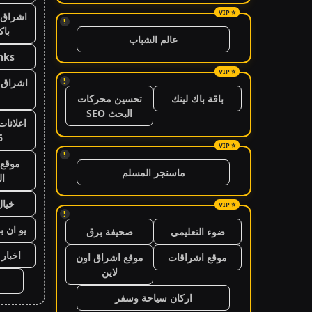
اشراق 
!
باك
عالم الشباب
nks
!
اشراق ا
باقة باك لينك
تحسين محركات
البحث SEO
اعلانات
6
!
موقع 
ماسنجر المسلم
ال
خيال
!
يو ان ب
ضوء التعليمي
صحيفة برق
اخبار 24 ساعة
موقع اشراقات
موقع اشراق اون
لاين
اركان سياحة وسفر