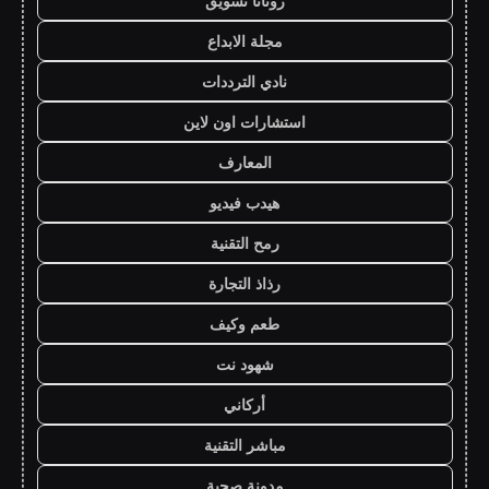
روتانا تسويق
مجلة الابداع
نادي الترددات
استشارات اون لاين
المعارف
هيدب فيديو
رمح التقنية
رذاذ التجارة
طعم وكيف
شهود نت
أركاني
مباشر التقنية
مدونة صحبة