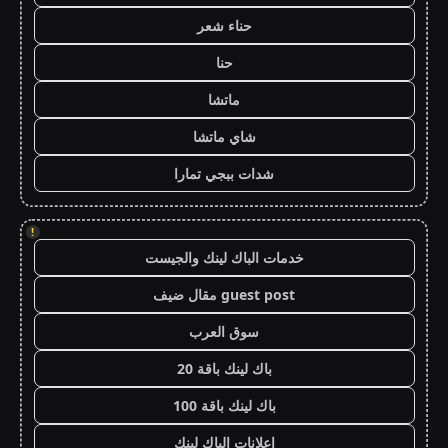
حناء شعر
حنا
ماتشا
شاي ماتشا
شدات ببجي تمارا
!
خدمات الباك لينك والجيست
guest post مقال ضيف
سوق العرب
باك لينك باقة 20
باك لينك باقة 100
اعلانات الباك لينك