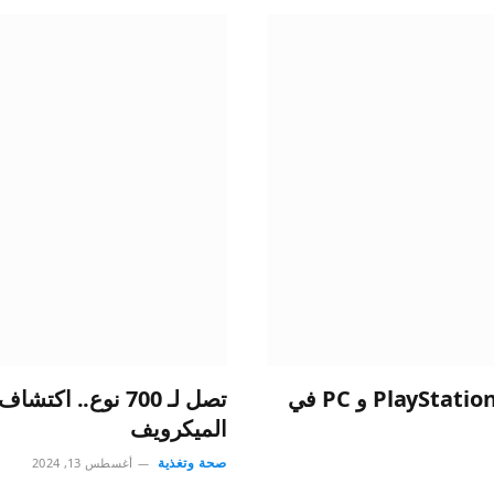
رعب كلاسيكي.. لعبة Until Dawn تصل لـPlayStation 5 و PC في
تصل لـ 700 نوع.. 
الميكرويف
صحة وتغذية
أغسطس 13, 2024