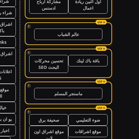
شراء 
اول اثنين ريادة
مشاركة ارباح
اعمال
ادسنس
شراء ر
اشراق 
!
باك
عالم الشباب
nks
!
اشراق ا
باقة باك لينك
تحسين محركات
البحث SEO
اعلانات
6
!
موقع 
ماسنجر المسلم
ال
خيال
!
يو ان ب
ضوء التعليمي
صحيفة برق
اخبار 24 ساعة
موقع اشراقات
موقع اشراق اون
لاين