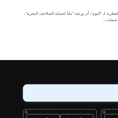
لفطرية لـ ”اليوم“، أن ورشة ”معًا لحماية السلاحف البحرية“،
ن، شملت…
!
!