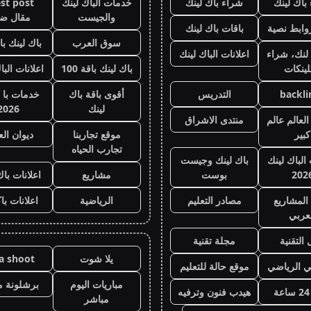
باك لينك
شراء باك لينك
خدمات الباك لينك
st post
والجيست
مقال ض
وابط نصية
باقات باك لينك
سوق العرب
باك لينك باقة
لنك، شراء
اعلانات الباك لينك
لينكات
باك لينك باقة 100
اعلانات البا
backli
التدريس
أقوى باقة باك
خدمات با 
لينك
2026
لعالم عالم
منتدى الاشراق
كبير
موقع تجاربنا
ديوان ال
تجارب الحياه
 الباك لينك
باك لينك وجيست
202
بوست
مشاريع
اعلانات باك
المشاريع
مصادر التعليم
الرياضية
اعلانات با
عربي
 التقنية
مجلة تقنية
يلا شوت
la shoot
ي الرياضي
موقع حالة للتعليم
مباريات اليوم
برشلونة م
هيدب فنون وترفيه
مباشر