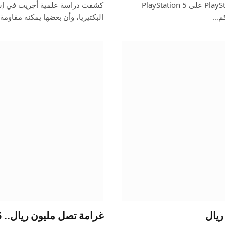
ستصدر لعبة الرعب الكلاسيكية Until Dawn لجهاز PlayStation 4 على PlayStation 5
كشفت دراسة علمية أجريت في إسبا
البكتيريا، وأن بعضها يمكنه مقاومة
غرامة تصل مليون ريال.. 5 مهددات للسلاحف البحرية بسواحل المملكة