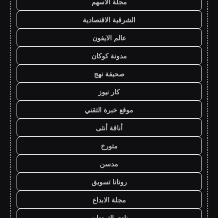
مجلة الاسهم
الشرقية الاقتصادية
عالم الايفون
مدونة كوكان
صحيفة نهج
كار نيوز
موقع خبرة التقني
أناقة أنثى
متورخ
مدسن
روتانا تسويق
مجلة الابداع
نادي الترددات