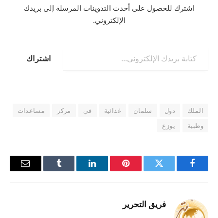
اشترك للحصول على أحدث التدوينات المرسلة إلى بريدك
الإلكتروني.
كتابة بريدك الإلكتروني...
اشتراك
الملك
دول
سلمان
غذائية
في
مركز
مساعدات
وطبية
يوزع
فيسبوك
تويتر
بينتيريست
لينكدإن
Tumblr
البريد
الإلكترو
فريق التحرير